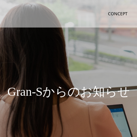
CONCEPT
G
r
a
n
-
S
か
ら
の
お
知
ら
せ