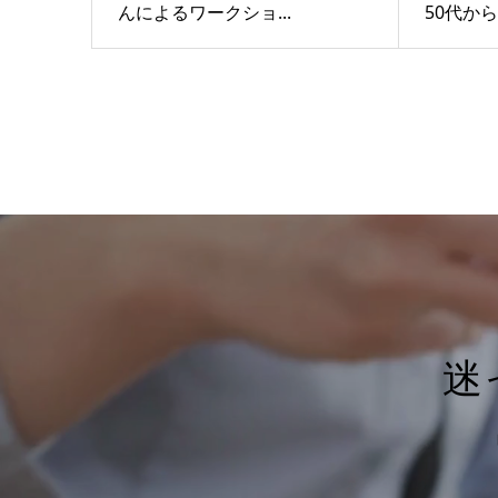
んによるワークショ...
50代から
迷