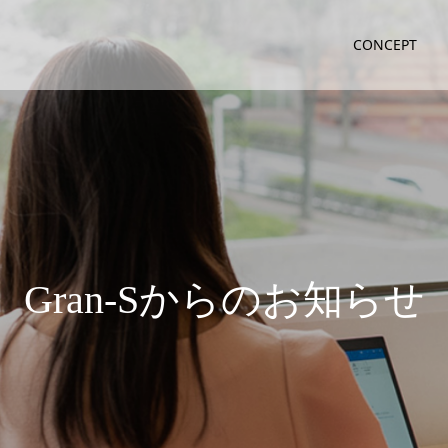
CONCEPT
G
r
a
n
-
S
か
ら
の
お
知
ら
せ